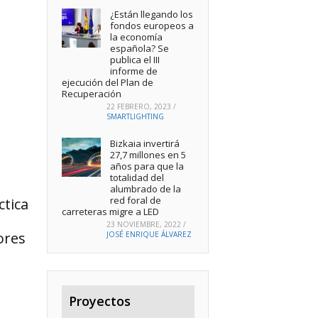
¿Están llegando los
fondos europeos a
la economía
española? Se
publica el III
informe de
ejecución del Plan de
Recuperación
22 FEBRERO, 2023
/
SMARTLIGHTING
Bizkaia invertirá
27,7 millones en 5
años para que la
totalidad del
alumbrado de la
red foral de
ctica
carreteras migre a LED
23 NOVIEMBRE, 2022
/
ores
JOSÉ ENRIQUE ÁLVAREZ
Proyectos