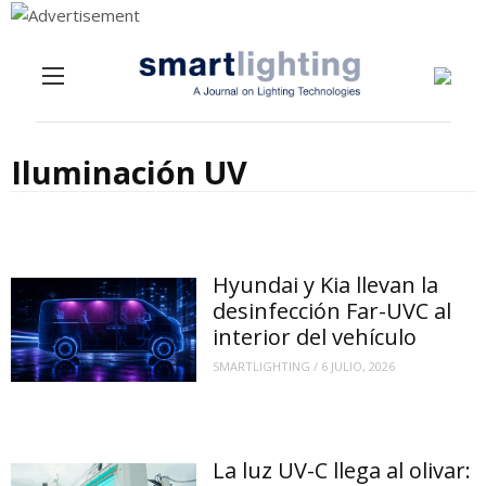
Menu
Skip to content
Iluminación UV
Hyundai y Kia llevan la
desinfección Far-UVC al
interior del vehículo
SMARTLIGHTING
/
6 JULIO, 2026
La luz UV-C llega al olivar: