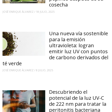
cosecha
JOSÉ ENRIQUE ÁLVAREZ
/
18 JULIO, 2025
Una nueva vía sostenible
para la emisión
ultravioleta: logran
emitir luz UV con puntos
de carbono derivados del
té verde
JOSÉ ENRIQUE ÁLVAREZ
/
8 JULIO, 2025
Descubriendo el
potencial de la luz UV-C
de 222 nm para tratar la
peritonitis bacteriana