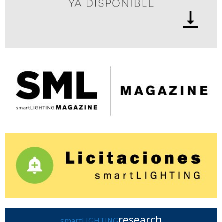
research
smartLIGHTING