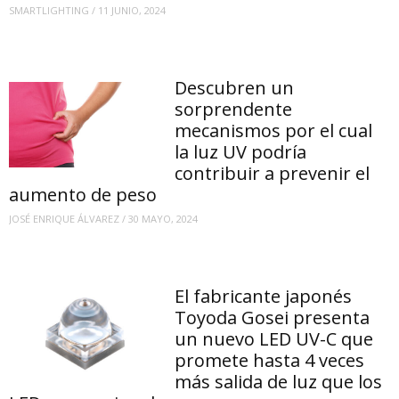
SMARTLIGHTING
/
11 JUNIO, 2024
Descubren un
sorprendente
mecanismos por el cual
la luz UV podría
contribuir a prevenir el
aumento de peso
JOSÉ ENRIQUE ÁLVAREZ
/
30 MAYO, 2024
El fabricante japonés
Toyoda Gosei presenta
un nuevo LED UV-C que
promete hasta 4 veces
más salida de luz que los