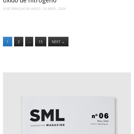
óxido de nitrógeno
JOSÉ ENRIQUE ÁLVAREZ
/
24 ABRIL, 2024
1
2
…
15
NEXT
→