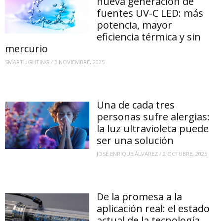
nueva generación de
fuentes UV-C LED: más
potencia, mayor
eficiencia térmica y sin
mercurio
SMARTLIGHTING
/
3 NOVIEMBRE, 2025
Una de cada tres
personas sufre alergias:
la luz ultravioleta puede
ser una solución
JOSÉ ENRIQUE ÁLVAREZ
/
2 OCTUBRE, 2025
De la promesa a la
aplicación real: el estado
actual de la tecnología