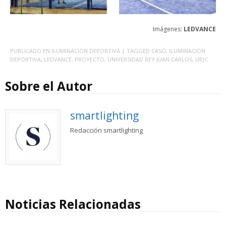
Imágenes:
LEDVANCE
PUBLICADO EN
ILUMINACIÓN DEPORTIVA
| TAGGED
CASO
,
ILUMINACIÓN
DEPORTIVA
,
LEDVANCE
,
PROYECTO
,
UNIVERSIDAD REY JUAN CARLOS
,
URJC
Sobre el Autor
smartlighting
Redacción smartlighting
Noticias Relacionadas