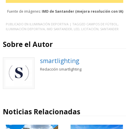
Fuente de imágenes:
IMD de Santander (mejora resolución con IA)
PUBLICADO EN
ILUMINACIÓN DEPORTIVA
| TAGGED
CAMPOS DE FÚTBOL
,
ILUMINACIÓN DEPORTIVA
,
IMD SANTANDER
,
LED
,
LICITACIÓN
,
SANTANDER
Sobre el Autor
smartlighting
Redacción smartlighting
Noticias Relacionadas