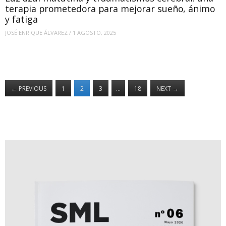
terapia prometedora para mejorar sueño, ánimo
y fatiga
JOSÉ ENRIQUE ÁLVAREZ
/
1 AGOSTO, 2025
←
PREVIOUS
1
2
3
…
18
NEXT
→