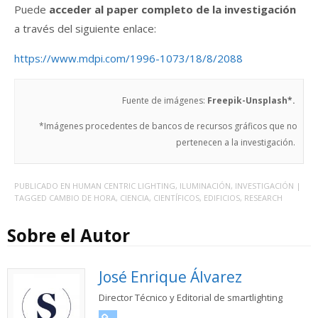
Puede
acceder al paper completo de la investigación
a través del siguiente enlace:
https://www.mdpi.com/1996-1073/18/8/2088
Fuente de imágenes:
Freepik-Unsplash*.
*Imágenes procedentes de bancos de recursos gráficos que no
pertenecen a la investigación.
PUBLICADO EN
HUMAN CENTRIC LIGHTING
,
ILUMINACIÓN
,
INVESTIGACIÓN
|
TAGGED
CAMBIO DE HORA
,
CIENCIA
,
CIENTÍFICOS
,
EDIFICIOS
,
RESEARCH
Sobre el Autor
José Enrique Álvarez
Director Técnico y Editorial de smartlighting