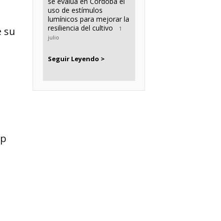
se evalúa en Córdoba el
uso de estímulos
lumínicos para mejorar la
resiliencia del cultivo
e su
1
julio
Seguir Leyendo >
ip