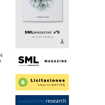
N:
n
research
smartLIGHTING