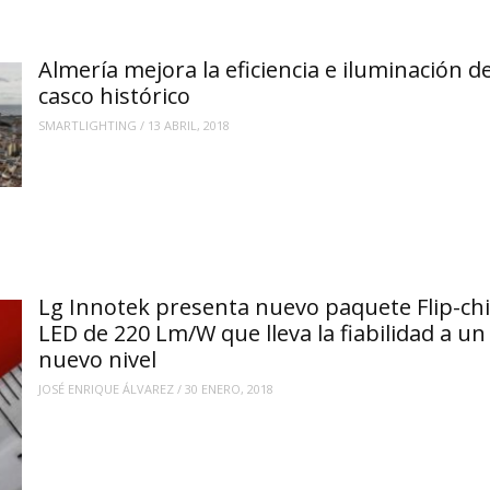
Almería mejora la eficiencia e iluminación d
casco histórico
SMARTLIGHTING
/
13 ABRIL, 2018
Lg Innotek presenta nuevo paquete Flip-ch
LED de 220 Lm/W que lleva la fiabilidad a un
nuevo nivel
JOSÉ ENRIQUE ÁLVAREZ
/
30 ENERO, 2018