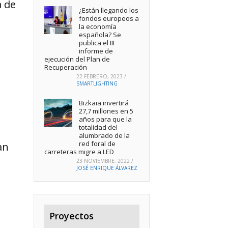
 de
¿Están llegando los
fondos europeos a
la economía
española? Se
publica el III
informe de
ejecución del Plan de
Recuperación
22 FEBRERO, 2023
/
SMARTLIGHTING
Bizkaia invertirá
27,7 millones en 5
años para que la
totalidad del
alumbrado de la
red foral de
an
carreteras migre a LED
23 NOVIEMBRE, 2022
/
JOSÉ ENRIQUE ÁLVAREZ
Proyectos