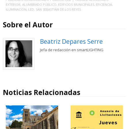
EXTERIOR
,
ALUMBRADO PÚBLICO
,
EDIFICIOS MUNICIPALES
,
EFICIENCIA
,
ILUMINACIÓN
,
LED
,
SAN SEBASTIÁN DE LOS REYES
Sobre el Autor
Beatriz Depares Serre
Jefa de redacción en smartLIGHTING
Noticias Relacionadas