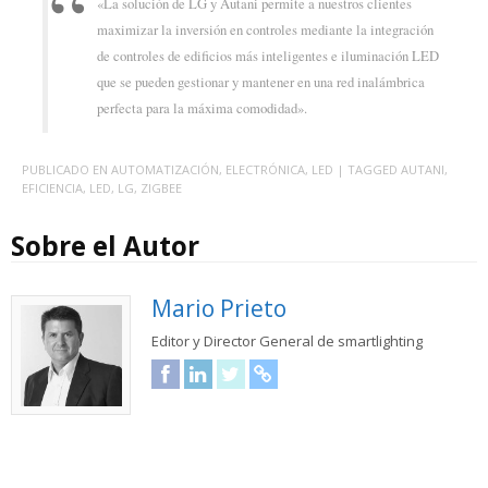
«La solución de LG y Autani permite a nuestros clientes
maximizar la inversión en controles mediante la integración
de controles de edificios más inteligentes e iluminación LED
que se pueden gestionar y mantener en una red inalámbrica
perfecta para la máxima comodidad».
PUBLICADO EN
AUTOMATIZACIÓN
,
ELECTRÓNICA
,
LED
| TAGGED
AUTANI
,
EFICIENCIA
,
LED
,
LG
,
ZIGBEE
Sobre el Autor
Mario Prieto
Editor y Director General de smartlighting
Facebook
LinkedIn
Twitter
URL