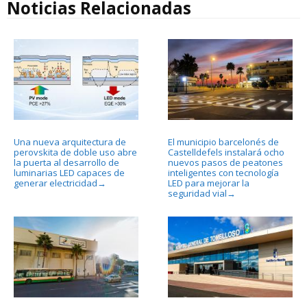
Noticias Relacionadas
Una nueva arquitectura de
El municipio barcelonés de
perovskita de doble uso abre
Castelldefels instalará ocho
la puerta al desarrollo de
nuevos pasos de peatones
luminarias LED capaces de
inteligentes con tecnología
generar electricidad
LED para mejorar la
→
seguridad vial
→