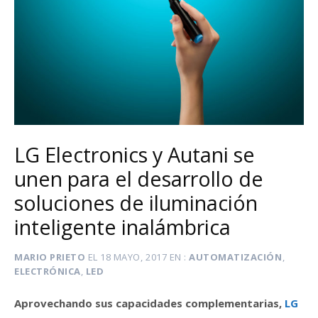
LG Electronics y Autani se
unen para el desarrollo de
soluciones de iluminación
inteligente inalámbrica
MARIO PRIETO
EL
18 MAYO, 2017
EN
AUTOMATIZACIÓN
,
ELECTRÓNICA
,
LED
Aprovechando sus capacidades complementarias,
LG