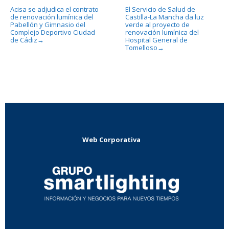
Acisa se adjudica el contrato
El Servicio de Salud de
de renovación lumínica del
Castilla-La Mancha da luz
Pabellón y Gimnasio del
verde al proyecto de
Complejo Deportivo Ciudad
renovación lumínica del
de Cádiz
Hospital General de
→
Tomelloso
→
Web Corporativa