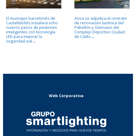
El municipio barcelonés de
Acisa se adjudica el contrato
Castelldefels instalará ocho
de renovación lumínica del
nuevos pasos de peatones
Pabellón y Gimnasio del
inteligentes con tecnología
Complejo Deportivo Ciudad
LED para mejorar la
de Cádiz
→
seguridad vial
→
Web Corporativa