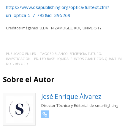
https://www.osapublishing.org/optica/fulltext.cfm?
uri=optica-5-7-793&id=395269
Créditos imágenes: SEDAT NIZAMOGLU, KOÇ UNIVERSITY
PUBLICADO EN
LED
| TAGGED
BLANCO
,
EFICIENCIA
,
FUTURO
,
INVESTIGACIÓN
,
LED
,
LED BASE LIQUIDA
,
PUNTOS CUÁNTICOS
,
QUANTUM
DOT
,
RÉCORD
Sobre el Autor
José Enrique Álvarez
Director Técnico y Editorial de smartlighting
URL