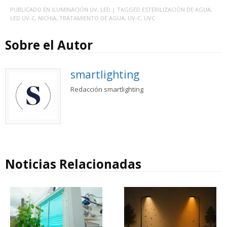
PUBLICADO EN
ILUMINACIÓN UV
,
LED
| TAGGED
ESTERILIZACIÓN DE AGUA
,
LED UV-C
,
NICHIA
,
TRATAMIENTO DE AGUA
,
UV-C
,
UVC
Sobre el Autor
smartlighting
Redacción smartlighting
Noticias Relacionadas