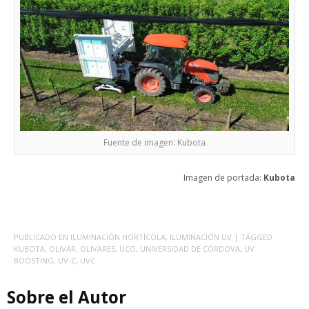
Fuente de imagen: Kubota
Imagen de portada:
Kubota
PUBLICADO EN
ILUMINACIÓN HORTÍCOLA
,
ILUMINACIÓN UV
| TAGGED
KUBOTA
,
OLIVAR
,
OLIVARES
,
UCO
,
UNIVERSIDAD DE CÓRDOVA
,
UV
BOOSTING
,
UV-C
,
UVC
Sobre el Autor