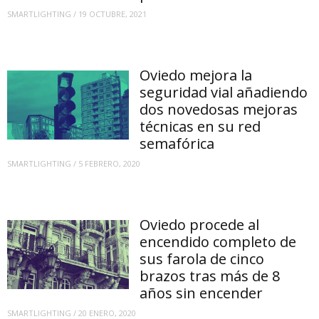
SMARTLIGHTING
/
19 OCTUBRE, 2021
Oviedo mejora la
seguridad vial añadiendo
dos novedosas mejoras
técnicas en su red
semafórica
SMARTLIGHTING
/
5 FEBRERO, 2020
Oviedo procede al
encendido completo de
sus farola de cinco
brazos tras más de 8
años sin encender
SMARTLIGHTING
/
20 ENERO, 2020