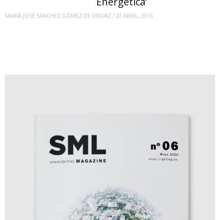
Energética’
MARÍA JOSÉ SÁNCHEZ GÓMEZ DE ORGAZ
/
22 ABRIL, 2016