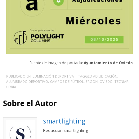
Fuente de imagen de portada:
Ayuntamiento de Oviedo
PUBLICADO EN
ILUMINACIÓN DEPORTIVA
| TAGGED
ADJUDICACIÓN
,
ALUMBRADO DEPORTIVO
,
CAMPOS DE FÚTBOL
,
ERGON
,
OVIEDO
,
TECNIAP
,
URBIA
Sobre el Autor
smartlighting
Redacción smartlighting