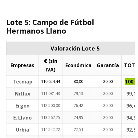
Lote 5: Campo de Fútbol
Hermanos Llano
Valoración Lote 5
€ (sin
Empresas
Económica
Garantía
TOTA
IVA)
Tecniap
100,0
110.624,44
80,00
20,00
Nitlux
99,1
111.081,43
79,13
20,00
Ergon
96,4
112.500,00
76,42
20,00
E. Llano
94,9
113.267,75
74,95
20,00
Urbia
92,5
114.542,72
72,51
20,00