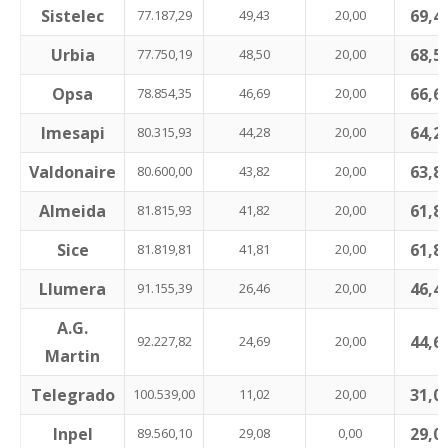
Sistelec
69,4
77.187,29
49,43
20,00
Urbia
68,5
77.750,19
48,50
20,00
Opsa
66,6
78.854,35
46,69
20,00
Imesapi
64,2
80.315,93
44,28
20,00
Valdonaire
63,8
80.600,00
43,82
20,00
Almeida
61,8
81.815,93
41,82
20,00
Sice
61,8
81.819,81
41,81
20,00
Llumera
46,4
91.155,39
26,46
20,00
A.G.
44,6
92.227,82
24,69
20,00
Martin
Telegrado
31,0
100.539,00
11,02
20,00
Inpel
29,0
89.560,10
29,08
0,00