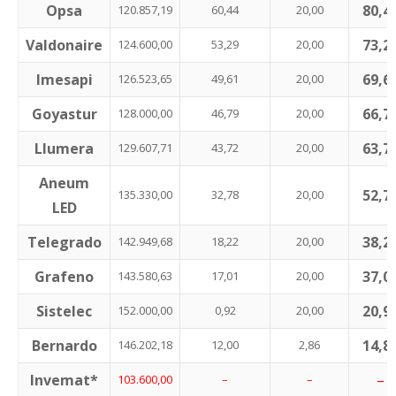
Opsa
80,4
120.857,19
60,44
20,00
Valdonaire
73,2
124.600,00
53,29
20,00
Imesapi
69,6
126.523,65
49,61
20,00
Goyastur
66,7
128.000,00
46,79
20,00
Llumera
63,7
129.607,71
43,72
20,00
Aneum
52,7
135.330,00
32,78
20,00
LED
Telegrado
38,2
142.949,68
18,22
20,00
Grafeno
37,0
143.580,63
17,01
20,00
Sistelec
20,9
152.000,00
0,92
20,00
Bernardo
14,8
146.202,18
12,00
2,86
Invemat*
–
103.600,00
–
–