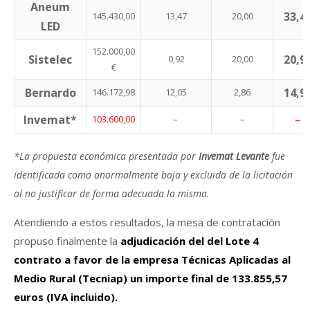
Aneum
33,4
145.430,00
13,47
20,00
LED
152.000,00
Sistelec
20,9
0,92
20,00
€
Bernardo
14,9
146.172,98
12,05
2,86
Invemat*
–
103.600,00
–
–
*La propuesta económica presentada por
Invemat Levante
fue
identificada como anormalmente baja y excluida de la licitación
al no justificar de forma adecuada la misma.
Atendiendo a estos resultados, la mesa de contratación
propuso finalmente la
adjudicación del del Lote 4
contrato a favor de la empresa Técnicas Aplicadas al
Medio Rural (Tecniap) un importe final de 133.855,57
euros (IVA incluido).