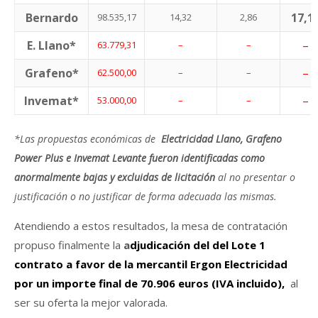
Bernardo
17,1
98.535,17
14,32
2,86
E. Llano*
–
63.779,31
–
–
Grafeno*
–
62.500,00
–
–
Invemat*
–
53.000,00
–
–
*Las propuestas económicas de
Electricidad Llano, Grafeno
Power Plus e Invemat Levante fueron identificadas como
anormalmente bajas y excluidas de licitación
al no presentar o
justificación o no justificar de forma adecuada las mismas.
Atendiendo a estos resultados, la mesa de contratación
propuso finalmente la
a
djudicación del del Lote 1
contrato a favor de la mercantil Ergon Electricidad
por un importe final de 70.906 euros (IVA incluido),
al
ser su oferta la mejor valorada.