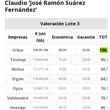
Claudio ‘José Ramón Suárez
Fernández’
Valoración Lote 3
€ (sin
Empresas
Económica
Garantía
TOTA
IVA)
Urbia
100,0
108.031,84
80,00
20,00
Tecniap
95,3
110.624,44
75,33
20,00
Nitlux
90,5
113.277,14
70,56
20,00
Ergon
84,9
116.406,00
64,93
20,00
Opsa
76,9
120.857,19
56,92
20,00
Valdonaire
70,1
124.600,00
50,18
20,00
Imesapi
66,7
126.523,65
46,72
20,00