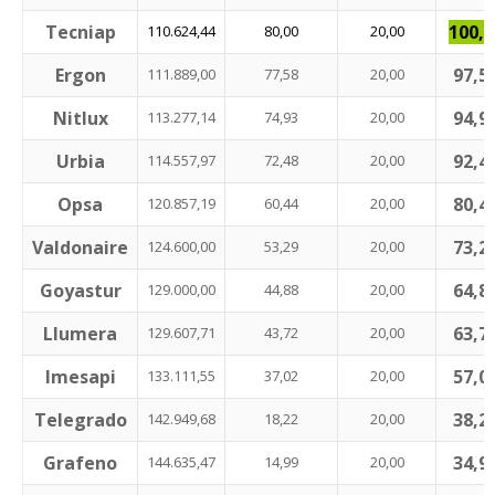
Tecniap
100,0
110.624,44
80,00
20,00
Ergon
97,5
111.889,00
77,58
20,00
Nitlux
94,9
113.277,14
74,93
20,00
Urbia
92,4
114.557,97
72,48
20,00
Opsa
80,4
120.857,19
60,44
20,00
Valdonaire
73,2
124.600,00
53,29
20,00
Goyastur
64,8
129.000,00
44,88
20,00
Llumera
63,7
129.607,71
43,72
20,00
Imesapi
57,0
133.111,55
37,02
20,00
Telegrado
38,2
142.949,68
18,22
20,00
Grafeno
34,9
144.635,47
14,99
20,00