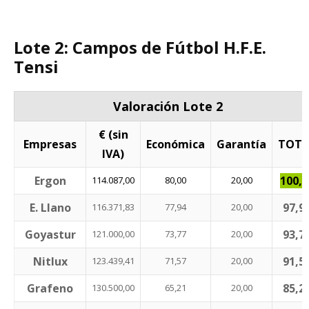
Lote 2: Campos de Fútbol H.F.E.
Tensi
Valoración Lote 2
€ (sin
Empresas
Económica
Garantía
TOTA
IVA)
Ergon
100,0
114.087,00
80,00
20,00
E. Llano
97,9
116.371,83
77,94
20,00
Goyastur
93,7
121.000,00
73,77
20,00
Nitlux
91,5
123.439,41
71,57
20,00
Grafeno
85,2
130.500,00
65,21
20,00