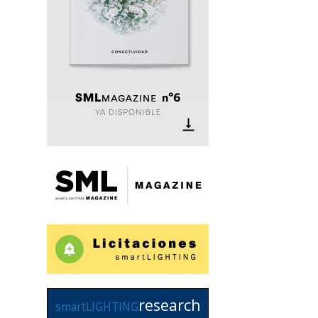
research
smartLIGHTING