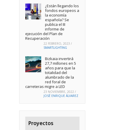
¿Están llegando los
fondos europeos a
la economía
española? Se
publica el III
informe de
ejecución del Plan de
Recuperación
22 FEBRERO, 2023
/
SMARTLIGHTING
Bizkaia invertirá
27,7 millones en 5
años para que la
totalidad del
alumbrado de la
red foral de
carreteras migre a LED
23 NOVIEMBRE, 2022
/
JOSÉ ENRIQUE ÁLVAREZ
Proyectos