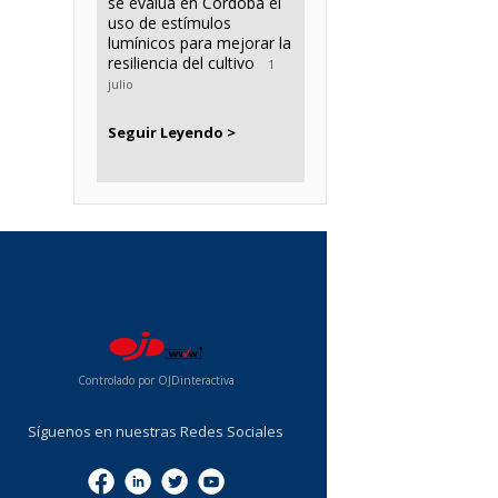
se evalúa en Córdoba el
uso de estímulos
lumínicos para mejorar la
resiliencia del cultivo
1
julio
Seguir Leyendo >
...
Controlado por OJDinteractiva
Síguenos en nuestras Redes Sociales