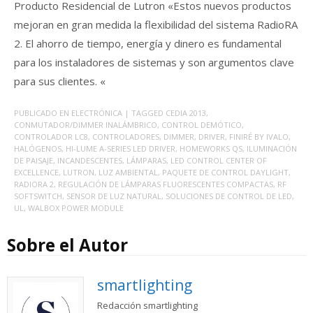
Producto Residencial de Lutron «Estos nuevos productos
mejoran en gran medida la flexibilidad del sistema RadioRA
2. El ahorro de tiempo, energía y dinero es fundamental
para los instaladores de sistemas y son argumentos clave
para sus clientes. «
PUBLICADO EN
ELECTRÓNICA
| TAGGED
CEDIA 2013
,
CONMUTADOR/DIMMER INALÁMBRICO
,
CONTROL DEMÓTICO
,
CONTROLADOR LC8
,
CONTROLADORES
,
DIMMER
,
DRIVER
,
FINIRÉ BY IVALO
,
HALÓGENOS
,
HI-LUME A-SERIES LED DRIVER
,
HOMEWORKS QS
,
ILUMINACIÓN
DE PAISAJE
,
INCANDESCENTES
,
LÁMPARAS
,
LED CONTROL CENTER OF
EXCELLENCE
,
LUTRON
,
LUZ AMBIENTAL
,
PAQUETE DE CONTROL DAYLIGHT
,
RADIORA 2
,
REGULACIÓN DE LÁMPARAS FLUORESCENTES COMPACTAS
,
RF
SOFTSWITCH
,
SENSOR DE LUZ NATURAL
,
SOLUCIONES DE CONTROL DE LED
,
UL
,
WALBOX POWER MODULE
Sobre el Autor
smartlighting
Redacción smartlighting