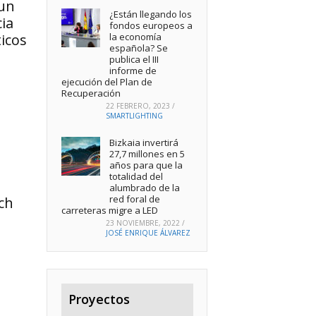
 un
¿Están llegando los
ia
fondos europeos a
la economía
ticos
española? Se
publica el III
informe de
ejecución del Plan de
Recuperación
22 FEBRERO, 2023
/
SMARTLIGHTING
Bizkaia invertirá
27,7 millones en 5
años para que la
totalidad del
alumbrado de la
red foral de
sch
carreteras migre a LED
23 NOVIEMBRE, 2022
/
JOSÉ ENRIQUE ÁLVAREZ
Proyectos