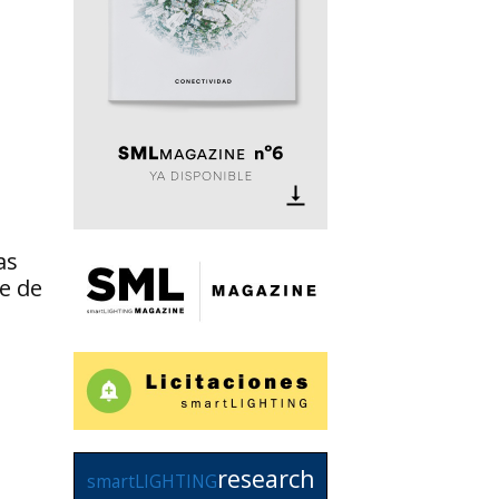
as
te de
research
smartLIGHTING