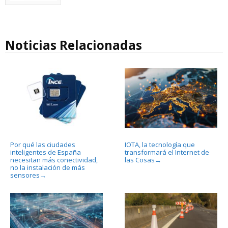
Noticias Relacionadas
Por qué las ciudades
IOTA, la tecnología que
inteligentes de España
transformará el Internet de
necesitan más conectividad,
las Cosas
→
no la instalación de más
sensores
→