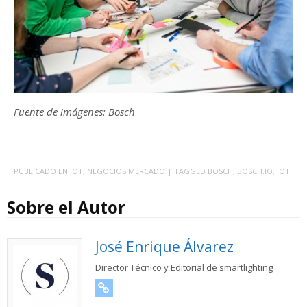
Fuente de imágenes: Bosch
PUBLICADO EN
IOT
,
NEGOCIOS MERCADO
| TAGGED
BOSCH
,
BOSCH.IO
,
IOT
Sobre el Autor
José Enrique Álvarez
Director Técnico y Editorial de smartlighting
URL