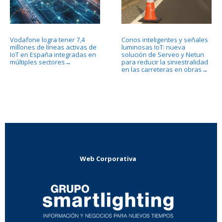
Vodafone logra tener 7,4
Conos inteligentes y señales
millones de líneas activas de
luminosas IoT: nueva
IoT en España integradas en
solución de Serveo y Netun
múltiples sectores
para reducir la siniestralidad
→
en las carreteras en obras
→
Web Corporativa