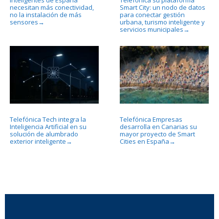
necesitan más conectividad,
Smart City: un nodo de datos
no la instalación de más
para conectar gestión
sensores
urbana, turismo inteligente y
→
servicios municipales
→
Telefónica Tech integra la
Telefónica Empresas
Inteligencia Artificial en su
desarrolla en Canarias su
solución de alumbrado
mayor proyecto de Smart
exterior inteligente
Cities en España
→
→