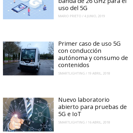
banda de 26 GHz para el
uso del 5G
MARIO PRIETO
/
4 JUNIO, 2019
Primer caso de uso 5G
con conducción
autónoma y consumo de
contenidos
SMARTLIGHTING
/
19 ABRIL, 2018
Nuevo laboratorio
abierto para pruebas de
5G e IoT
SMARTLIGHTING
/
16 ABRIL, 2018