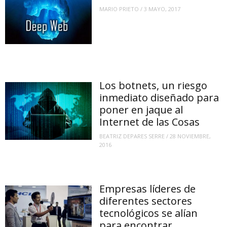
MARIO PRIETO
/
3 MAYO, 2017
Los botnets, un riesgo
inmediato diseñado para
poner en jaque al
Internet de las Cosas
BEATRIZ DEPARES SERRE
/
28 NOVIEMBRE,
2016
Empresas líderes de
diferentes sectores
tecnológicos se alían
para encontrar