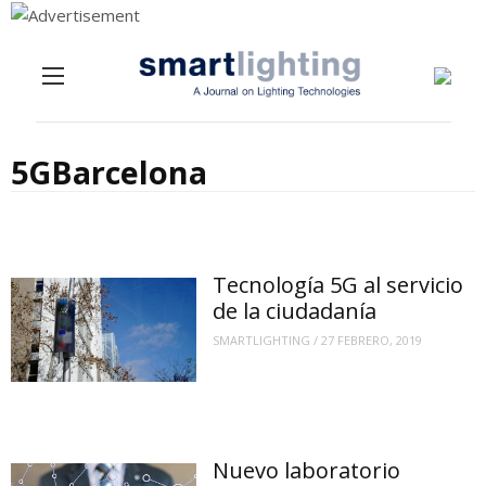
Menu
Skip to content
5GBarcelona
Tecnología 5G al servicio
de la ciudadanía
SMARTLIGHTING
/
27 FEBRERO, 2019
Nuevo laboratorio