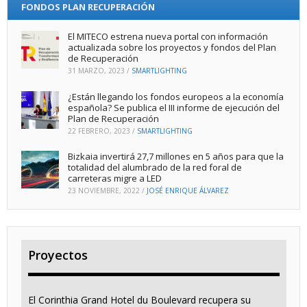
FONDOS PLAN RECUPERACIÓN
El MITECO estrena nueva portal con información
actualizada sobre los proyectos y fondos del Plan
de Recuperación
31 MARZO, 2023
/
SMARTLIGHTING
¿Están llegando los fondos europeos a la economía
española? Se publica el III informe de ejecución del
Plan de Recuperación
22 FEBRERO, 2023
/
SMARTLIGHTING
Bizkaia invertirá 27,7 millones en 5 años para que la
totalidad del alumbrado de la red foral de
carreteras migre a LED
23 NOVIEMBRE, 2022
/
JOSÉ ENRIQUE ÁLVAREZ
Proyectos
El Corinthia Grand Hotel du Boulevard recupera su