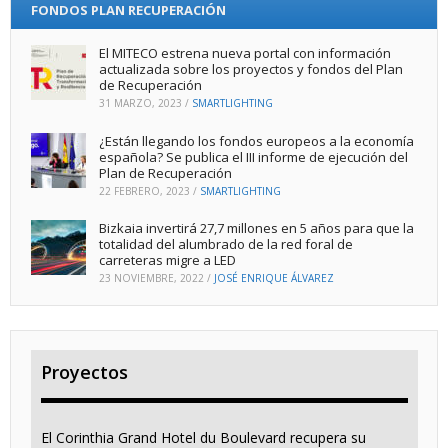
FONDOS PLAN RECUPERACIÓN
El MITECO estrena nueva portal con información
actualizada sobre los proyectos y fondos del Plan
de Recuperación
31 MARZO, 2023
/
SMARTLIGHTING
¿Están llegando los fondos europeos a la economía
española? Se publica el III informe de ejecución del
Plan de Recuperación
22 FEBRERO, 2023
/
SMARTLIGHTING
Bizkaia invertirá 27,7 millones en 5 años para que la
totalidad del alumbrado de la red foral de
carreteras migre a LED
23 NOVIEMBRE, 2022
/
JOSÉ ENRIQUE ÁLVAREZ
Proyectos
El Corinthia Grand Hotel du Boulevard recupera su