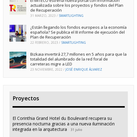
El MITECO estrena nueva portal con información
actualizada sobre los proyectos y fondos del Plan
de Recuperación
31 MARZO, 2023
/
SMARTLIGHTING
¿Están llegando los fondos europeos a la economía
española? Se publica el III informe de ejecución del
Plan de Recuperación
22 FEBRERO, 2023
/
SMARTLIGHTING
Bizkaia invertirá 27,7 millones en 5 años para que la
totalidad del alumbrado de la red foral de
carreteras migre a LED
23 NOVIEMBRE, 2022
/
JOSÉ ENRIQUE ÁLVAREZ
Proyectos
El Corinthia Grand Hotel du Boulevard recupera su
presencia nocturna gracias a una nueva iluminación
integrada en la arquitectura
31 julio