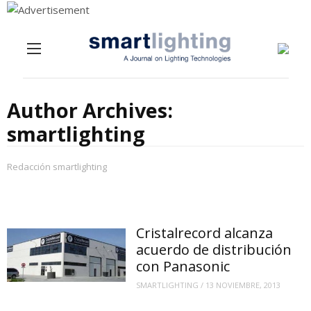
Menu
Skip to content
Author Archives:
smartlighting
Redacción smartlighting
Cristalrecord alcanza
acuerdo de distribución
con Panasonic
SMARTLIGHTING
/
13 NOVIEMBRE, 2013