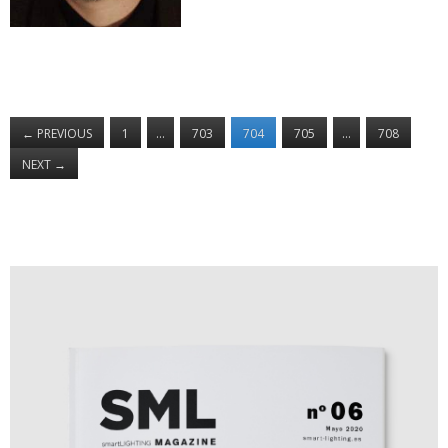
←
PREVIOUS
1
…
703
704
705
…
708
NEXT
→