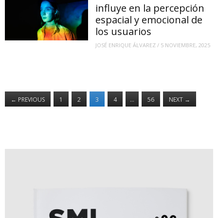
influye en la percepción
espacial y emocional de
los usuarios
JOSÉ ENRIQUE ÁLVAREZ
/
5 NOVIEMBRE, 2025
←
PREVIOUS
1
2
3
4
…
56
NEXT
→