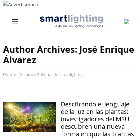
Menu
Skip to content
Author Archives:
José Enrique
Álvarez
Director Técnico y Editorial de smartlighting
Descifrando el lenguaje
de la luz en las plantas:
investigadores del MSU
descubren una nueva
forma en que las plantas