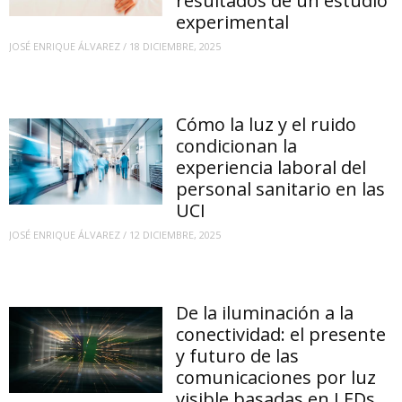
resultados de un estudio
experimental
JOSÉ ENRIQUE ÁLVAREZ
/
18 DICIEMBRE, 2025
Cómo la luz y el ruido
condicionan la
experiencia laboral del
personal sanitario en las
UCI
JOSÉ ENRIQUE ÁLVAREZ
/
12 DICIEMBRE, 2025
De la iluminación a la
conectividad: el presente
y futuro de las
comunicaciones por luz
visible basadas en LEDs