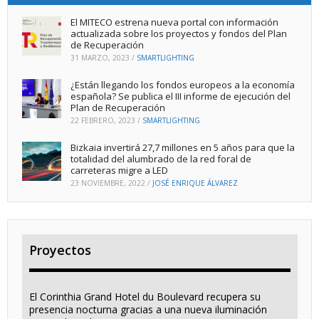
El MITECO estrena nueva portal con información
actualizada sobre los proyectos y fondos del Plan
de Recuperación
31 MARZO, 2023
/
SMARTLIGHTING
¿Están llegando los fondos europeos a la economía
española? Se publica el III informe de ejecución del
Plan de Recuperación
22 FEBRERO, 2023
/
SMARTLIGHTING
Bizkaia invertirá 27,7 millones en 5 años para que la
totalidad del alumbrado de la red foral de
carreteras migre a LED
23 NOVIEMBRE, 2022
/
JOSÉ ENRIQUE ÁLVAREZ
Proyectos
El Corinthia Grand Hotel du Boulevard recupera su
presencia nocturna gracias a una nueva iluminación