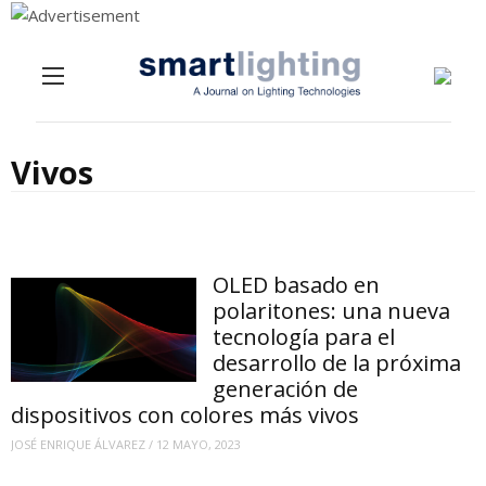
Menu
Skip to content
Vivos
OLED basado en
polaritones: una nueva
tecnología para el
desarrollo de la próxima
generación de
dispositivos con colores más vivos
JOSÉ ENRIQUE ÁLVAREZ
/
12 MAYO, 2023