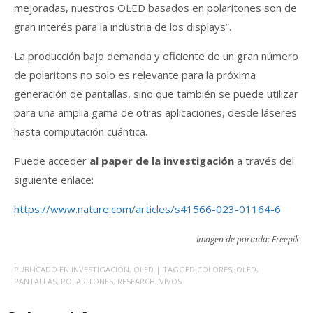
mejoradas, nuestros OLED basados en polaritones son de
gran interés para la industria de los displays”.
La producción bajo demanda y eficiente de un gran número
de polaritons no solo es relevante para la próxima
generación de pantallas, sino que también se puede utilizar
para una amplia gama de otras aplicaciones, desde láseres
hasta computación cuántica.
Puede acceder
al paper de la investigación
a través del
siguiente enlace:
https://www.nature.com/articles/s41566-023-01164-6
Imagen de portada: Freepik
PUBLICADO EN
INVESTIGACIÓN
,
OLED
| TAGGED
COLORES
,
OLED
,
PANTALLAS
,
POLARITONES
,
RESEARCH
,
VIVOS