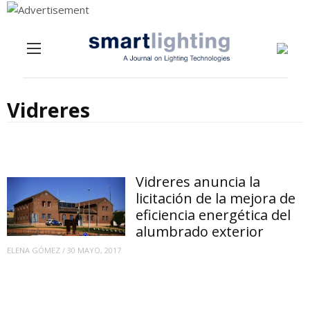
Menu
Skip to content
Vidreres
Vidreres anuncia la
licitación de la mejora de
eficiencia energética del
alumbrado exterior
ELENA GÓMEZ
/
30 MAYO, 2017