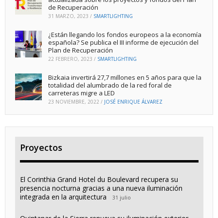
de Recuperación
31 MARZO, 2023
/
SMARTLIGHTING
¿Están llegando los fondos europeos a la economía
española? Se publica el III informe de ejecución del
Plan de Recuperación
22 FEBRERO, 2023
/
SMARTLIGHTING
Bizkaia invertirá 27,7 millones en 5 años para que la
totalidad del alumbrado de la red foral de
carreteras migre a LED
23 NOVIEMBRE, 2022
/
JOSÉ ENRIQUE ÁLVAREZ
Proyectos
El Corinthia Grand Hotel du Boulevard recupera su
presencia nocturna gracias a una nueva iluminación
integrada en la arquitectura
31 julio