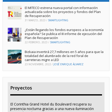
El MITECO estrena nueva portal con información
actualizada sobre los proyectos y fondos del Plan
de Recuperación
31 MARZO, 2023
/
SMARTLIGHTING
¿Están llegando los fondos europeos a la economía
española? Se publica el III informe de ejecución del
Plan de Recuperación
22 FEBRERO, 2023
/
SMARTLIGHTING
Bizkaia invertirá 27,7 millones en 5 años para que la
totalidad del alumbrado de la red foral de
carreteras migre a LED
23 NOVIEMBRE, 2022
/
JOSÉ ENRIQUE ÁLVAREZ
Proyectos
El Corinthia Grand Hotel du Boulevard recupera su
presencia nocturna gracias a una nueva iluminación