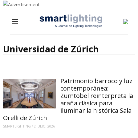
Menu
Skip to content
Universidad de Zúrich
Patrimonio barroco y luz
contemporánea:
Zumtobel reinterpreta la
araña clásica para
iluminar la histórica Sala
Orelli de Zúrich
SMARTLIGHTING
/
2 JULIO, 2026