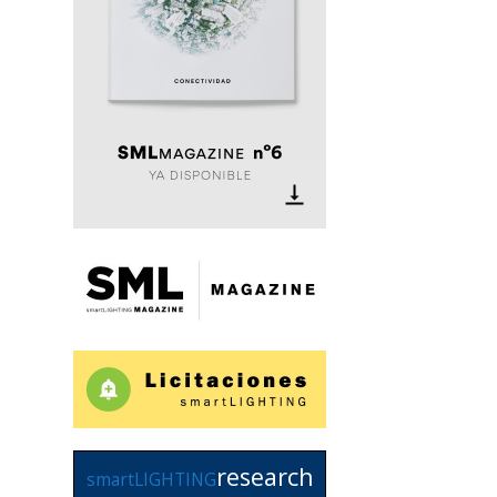
research
smartLIGHTING