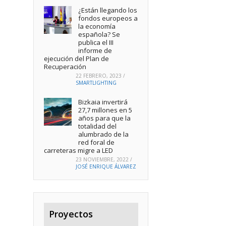
¿Están llegando los
fondos europeos a
la economía
española? Se
publica el III
informe de
ejecución del Plan de
Recuperación
22 FEBRERO, 2023
/
SMARTLIGHTING
Bizkaia invertirá
27,7 millones en 5
años para que la
totalidad del
alumbrado de la
red foral de
carreteras migre a LED
23 NOVIEMBRE, 2022
/
JOSÉ ENRIQUE ÁLVAREZ
Proyectos