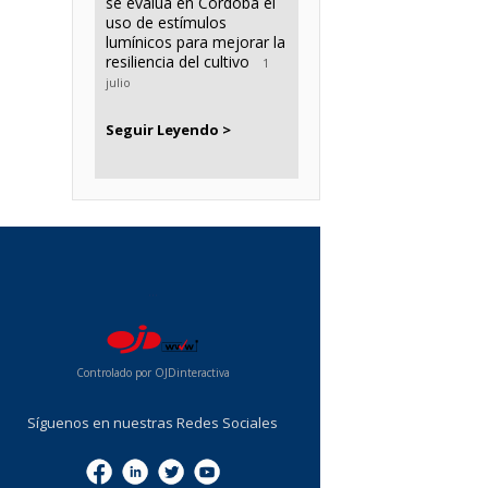
se evalúa en Córdoba el
uso de estímulos
lumínicos para mejorar la
resiliencia del cultivo
1
julio
Seguir Leyendo >
...
Controlado por OJDinteractiva
Síguenos en nuestras Redes Sociales