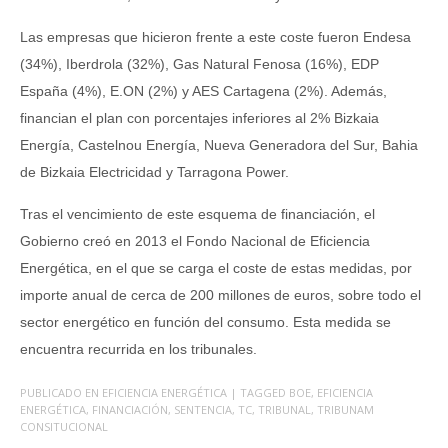
Las empresas que hicieron frente a este coste fueron Endesa
(34%), Iberdrola (32%), Gas Natural Fenosa (16%), EDP
España (4%), E.ON (2%) y AES Cartagena (2%). Además,
financian el plan con porcentajes inferiores al 2% Bizkaia
Energía, Castelnou Energía, Nueva Generadora del Sur, Bahia
de Bizkaia Electricidad y Tarragona Power.
Tras el vencimiento de este esquema de financiación, el
Gobierno creó en 2013 el Fondo Nacional de Eficiencia
Energética, en el que se carga el coste de estas medidas, por
importe anual de cerca de 200 millones de euros, sobre todo el
sector energético en función del consumo. Esta medida se
encuentra recurrida en los tribunales.
PUBLICADO EN
EFICIENCIA ENERGÉTICA
| TAGGED
BOE
,
EFICIENCIA
ENERGÉTICA
,
FINANCIACIÓN
,
SENTENCIA
,
TC
,
TRIBUNAL
,
TRIBUNAM
CONSITUCIONAL