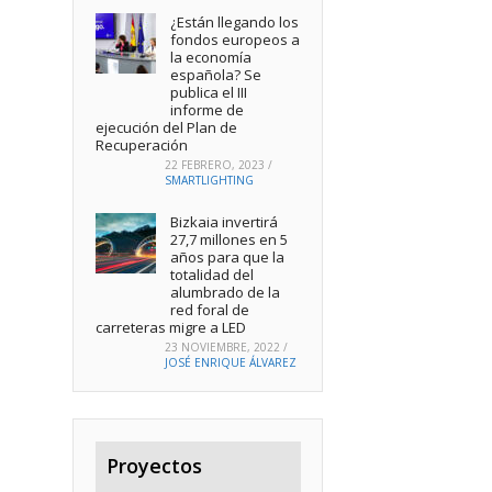
¿Están llegando los
fondos europeos a
la economía
española? Se
publica el III
informe de
ejecución del Plan de
Recuperación
22 FEBRERO, 2023
/
SMARTLIGHTING
Bizkaia invertirá
27,7 millones en 5
años para que la
totalidad del
alumbrado de la
red foral de
carreteras migre a LED
23 NOVIEMBRE, 2022
/
JOSÉ ENRIQUE ÁLVAREZ
Proyectos