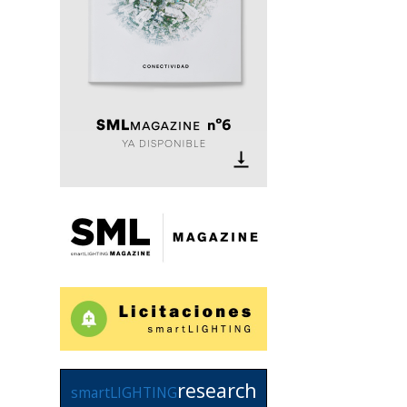
research
smartLIGHTING