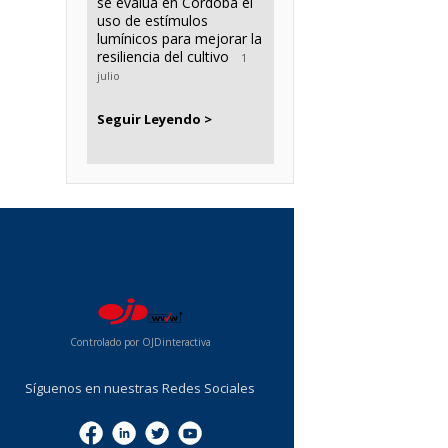
se evalúa en Córdoba el
uso de estímulos
lumínicos para mejorar la
resiliencia del cultivo
1
julio
Seguir Leyendo >
...
Controlado por OJDinteractiva
Síguenos en nuestras Redes Sociales