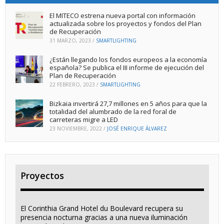
El MITECO estrena nueva portal con información
actualizada sobre los proyectos y fondos del Plan
de Recuperación
31 MARZO, 2023
/
SMARTLIGHTING
¿Están llegando los fondos europeos a la economía
española? Se publica el III informe de ejecución del
Plan de Recuperación
22 FEBRERO, 2023
/
SMARTLIGHTING
Bizkaia invertirá 27,7 millones en 5 años para que la
totalidad del alumbrado de la red foral de
carreteras migre a LED
23 NOVIEMBRE, 2022
/
JOSÉ ENRIQUE ÁLVAREZ
Proyectos
El Corinthia Grand Hotel du Boulevard recupera su
presencia nocturna gracias a una nueva iluminación