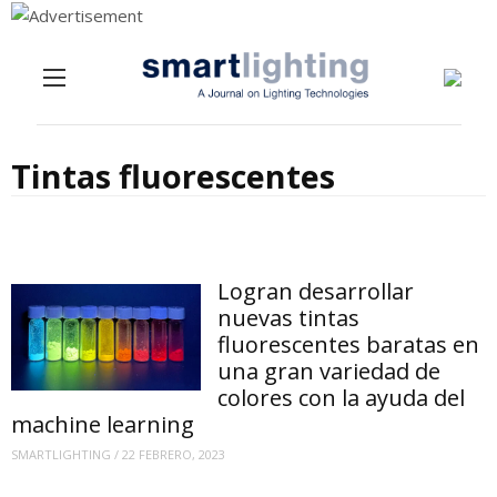
Menu
Skip to content
Tintas fluorescentes
Logran desarrollar
nuevas tintas
fluorescentes baratas en
una gran variedad de
colores con la ayuda del
machine learning
SMARTLIGHTING
/
22 FEBRERO, 2023