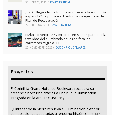
31 MARZO, 2023
/
SMARTLIGHTING
¿Están llegando los fondos europeos a la economía
española? Se publica el III informe de ejecución del
Plan de Recuperación
22 FEBRERO, 2023
/
SMARTLIGHTING
Bizkaia invertirá 27,7 millones en 5 años para que la
totalidad del alumbrado de la red foral de
carreteras migre a LED
23 NOVIEMBRE, 2022
/
JOSÉ ENRIQUE ÁLVAREZ
Proyectos
El Corinthia Grand Hotel du Boulevard recupera su
presencia nocturna gracias a una nueva iluminación
integrada en la arquitectura
31 julio
Quintanar de la Sierra renueva su iluminación exterior
con soluciones adaptadas al entorno histórico
28 julio