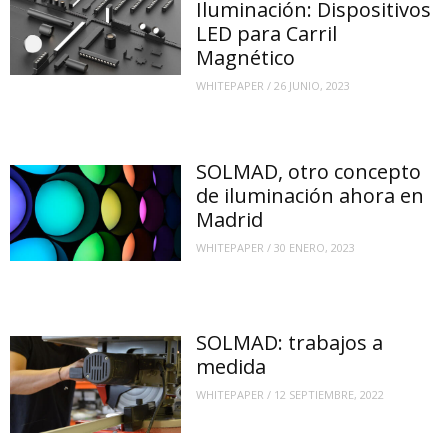
Iluminación: Dispositivos
LED para Carril
Magnético
WHITEPAPER
/
26 JUNIO, 2023
SOLMAD, otro concepto
de iluminación ahora en
Madrid
WHITEPAPER
/
30 ENERO, 2023
SOLMAD: trabajos a
medida
WHITEPAPER
/
12 SEPTIEMBRE, 2022