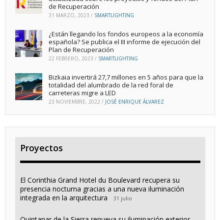
de Recuperación
31 MARZO, 2023
/
SMARTLIGHTING
¿Están llegando los fondos europeos a la economía
española? Se publica el III informe de ejecución del
Plan de Recuperación
22 FEBRERO, 2023
/
SMARTLIGHTING
Bizkaia invertirá 27,7 millones en 5 años para que la
totalidad del alumbrado de la red foral de
carreteras migre a LED
23 NOVIEMBRE, 2022
/
JOSÉ ENRIQUE ÁLVAREZ
Proyectos
El Corinthia Grand Hotel du Boulevard recupera su
presencia nocturna gracias a una nueva iluminación
integrada en la arquitectura
31 julio
Quintanar de la Sierra renueva su iluminación exterior