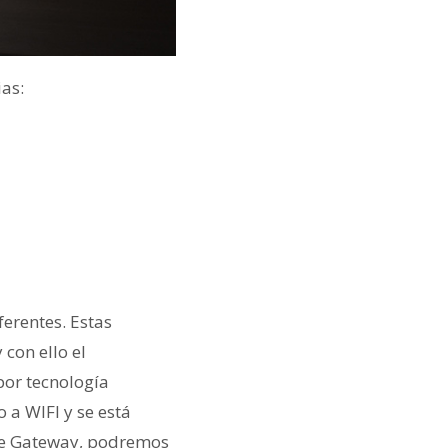
as:
ferentes. Estas
 con ello el
por tecnología
 a WIFI y se está
s de Gateway, podremos