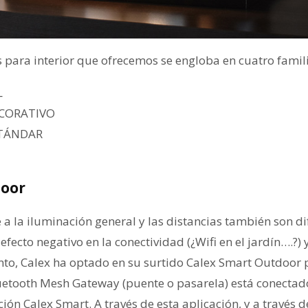
para interior que ofrecemos se engloba en cuatro famili
L
CORATIVO
TÁNDAR
door
te a la iluminación general y las distancias también son di
fecto negativo en la conectividad (¿Wifi en el jardín….?) y
anto, Calex ha optado en su surtido Calex Smart Outdoor 
uetooth Mesh Gateway (puente o pasarela) está conectado
ción Calex Smart. A través de esta aplicación, y a travé