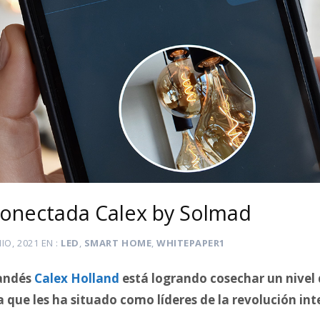
conectada Calex by Solmad
NIO, 2021
EN
LED
,
SMART HOME
,
WHITEPAPER1
landés
Calex Holland
está logrando cosechar un nivel 
que les ha situado como líderes de la revolución int