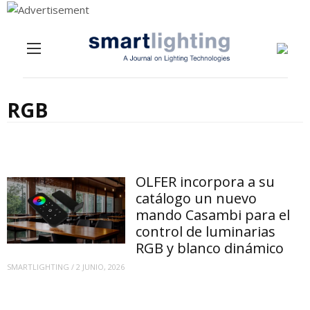
Menu
Skip to content
RGB
OLFER incorpora a su
catálogo un nuevo
mando Casambi para el
control de luminarias
RGB y blanco dinámico
SMARTLIGHTING
/
2 JUNIO, 2026