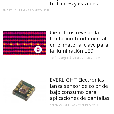
brillantes y estables
SMARTLIGHTING
/
27 MARZO, 2019
Científicos revelan la
limitación fundamental
en el material clave para
la iluminación LED
JOSÉ ENRIQUE ÁLVAREZ
/
9 MAYO, 2018
EVERLIGHT Electronics
lanza sensor de color de
bajo consumo para
aplicaciones de pantallas
BELEN CAVANILLAS
/
12 ENERO, 2016