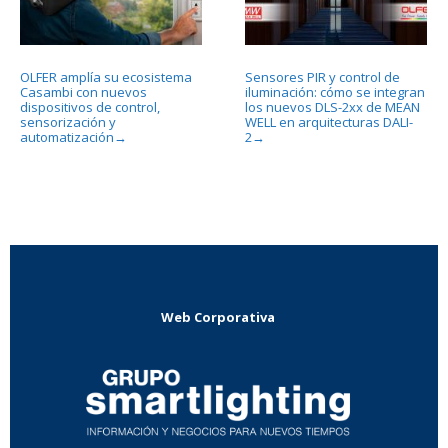
OLFER amplía su ecosistema
Sensores PIR y control de
Casambi con nuevos
iluminación: cómo se integran
dispositivos de control,
los nuevos DLS-2xx de MEAN
sensorización y
WELL en arquitecturas DALI-
automatización
2
→
→
Web Corporativa