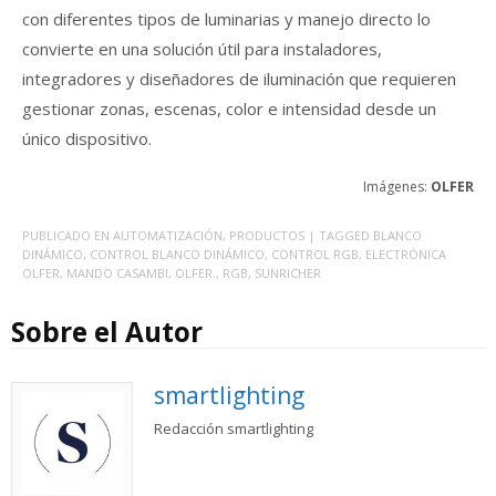
con diferentes tipos de luminarias y manejo directo lo
convierte en una solución útil para instaladores,
integradores y diseñadores de iluminación que requieren
gestionar zonas, escenas, color e intensidad desde un
único dispositivo.
Imágenes:
OLFER
PUBLICADO EN
AUTOMATIZACIÓN
,
PRODUCTOS
| TAGGED
BLANCO
DINÁMICO
,
CONTROL BLANCO DINÁMICO
,
CONTROL RGB
,
ELECTRÓNICA
OLFER
,
MANDO CASAMBI
,
OLFER.
,
RGB
,
SUNRICHER
Sobre el Autor
smartlighting
Redacción smartlighting