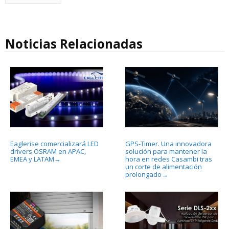
Noticias Relacionadas
Eaglerise comercializará LED
GPS-Timer. Una innovadora
drivers OSRAM en APAC,
solución para mantener la
EMEA y LATAM
hora en redes Casambi tras
→
un corte de alimentación
prolongado
→