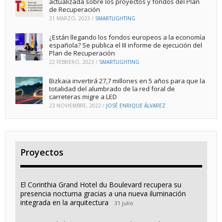
actualizada sobre los proyectos y fondos del Plan
de Recuperación
31 MARZO, 2023
/
SMARTLIGHTING
¿Están llegando los fondos europeos a la economía
española? Se publica el III informe de ejecución del
Plan de Recuperación
22 FEBRERO, 2023
/
SMARTLIGHTING
Bizkaia invertirá 27,7 millones en 5 años para que la
totalidad del alumbrado de la red foral de
carreteras migre a LED
23 NOVIEMBRE, 2022
/
JOSÉ ENRIQUE ÁLVAREZ
Proyectos
El Corinthia Grand Hotel du Boulevard recupera su
presencia nocturna gracias a una nueva iluminación
integrada en la arquitectura
31 julio