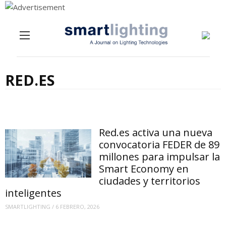
Menu
Skip to content
RED.ES
Red.es activa una nueva
convocatoria FEDER de 89
millones para impulsar la
Smart Economy en
ciudades y territorios
inteligentes
SMARTLIGHTING
/
6 FEBRERO, 2026