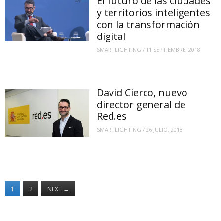
El futuro de las ciudades
y territorios inteligentes
con la transformación
digital
SMARTLIGHTING
/
11 SEPTIEMBRE, 2018
David Cierco, nuevo
director general de
Red.es
SMARTLIGHTING
/
26 JULIO, 2018
1
2
NEXT
→