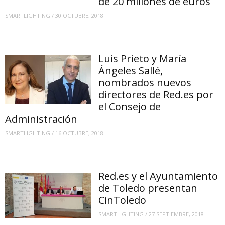
de 20 millones de euros
SMARTLIGHTING
/
30 OCTUBRE, 2018
Luis Prieto y María
Ángeles Sallé,
nombrados nuevos
directores de Red.es por
el Consejo de
Administración
SMARTLIGHTING
/
16 OCTUBRE, 2018
Red.es y el Ayuntamiento
de Toledo presentan
CinToledo
SMARTLIGHTING
/
27 SEPTIEMBRE, 2018