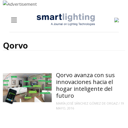
Menu
Skip to content
Qorvo
Qorvo avanza con sus
innovaciones hacia el
hogar inteligente del
futuro
MARÍA JOSÉ SÁNCHEZ GÓMEZ DE ORGAZ
/
19
MAYO, 2016