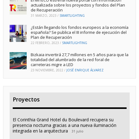
El MITECO estrena nueva portal con información
actualizada sobre los proyectos y fondos del Plan
de Recuperación
31 MARZO, 2023
/
SMARTLIGHTING
¿Están llegando los fondos europeos a la economía
española? Se publica el III informe de ejecución del
Plan de Recuperación
22 FEBRERO, 2023
/
SMARTLIGHTING
Bizkaia invertirá 27,7 millones en 5 años para que la
totalidad del alumbrado de la red foral de
carreteras migre a LED
23 NOVIEMBRE, 2022
/
JOSÉ ENRIQUE ÁLVAREZ
Proyectos
El Corinthia Grand Hotel du Boulevard recupera su
presencia nocturna gracias a una nueva iluminación
integrada en la arquitectura
31 julio