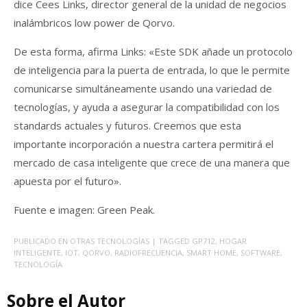
dice Cees Links, director general de la unidad de negocios
inalámbricos low power de Qorvo.
De esta forma, afirma Links: «Este SDK añade un protocolo
de inteligencia para la puerta de entrada, lo que le permite
comunicarse simultáneamente usando una variedad de
tecnologías, y ayuda a asegurar la compatibilidad con los
standards actuales y futuros. Creemos que esta
importante incorporación a nuestra cartera permitirá el
mercado de casa inteligente que crece de una manera que
apuesta por el futuro».
Fuente e imagen: Green Peak.
PUBLICADO EN
OTRAS TECNOLOGÍAS
| TAGGED
GP712
,
HOGAR
INTELIGENTE
,
IOT
,
QORVO
,
RADIOFRECUENCIA
,
SMART HOME
,
SOFTWARE
,
TECNOLOGÍA
Sobre el Autor