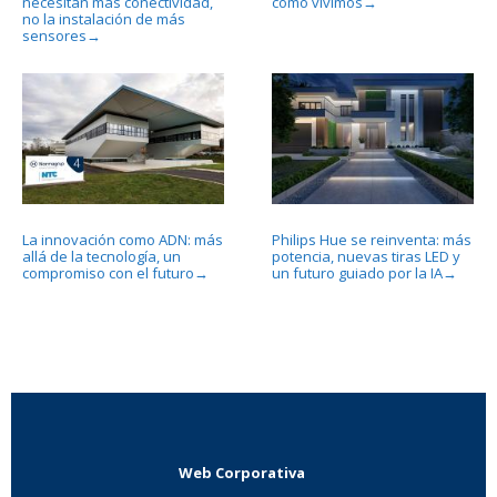
necesitan más conectividad,
cómo vivimos
→
no la instalación de más
sensores
→
La innovación como ADN: más
Philips Hue se reinventa: más
allá de la tecnología, un
potencia, nuevas tiras LED y
compromiso con el futuro
un futuro guiado por la IA
→
→
Web Corporativa