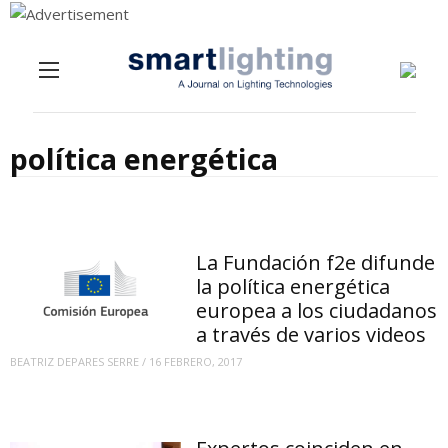
Menu
Skip to content
política energética
La Fundación f2e difunde
la política energética
europea a los ciudadanos
a través de varios videos
BEATRIZ DEPARES SERRE
/
16 FEBRERO, 2017