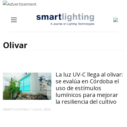
Menu
Skip to content
Olivar
La luz UV-C llega al olivar:
se evalúa en Córdoba el
uso de estímulos
lumínicos para mejorar
la resiliencia del cultivo
SMARTLIGHTING
/
1 JULIO, 2026