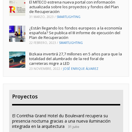
El MITECO estrena nueva portal con información
actualizada sobre los proyectos y fondos del Plan
de Recuperación
31 MARZO, 2023
/
SMARTLIGHTING
¿Están llegando los fondos europeos a la economía
española? Se publica el III informe de ejecución del
Plan de Recuperación
22 FEBRERO, 2023
/
SMARTLIGHTING
Bizkaia invertirá 27,7 millones en 5 años para que la
totalidad del alumbrado de la red foral de
carreteras migre a LED
23 NOVIEMBRE, 2022
/
JOSÉ ENRIQUE ÁLVAREZ
Proyectos
El Corinthia Grand Hotel du Boulevard recupera su
presencia nocturna gracias a una nueva iluminación
integrada en la arquitectura
31 julio