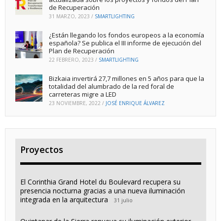
de Recuperación
31 MARZO, 2023
/
SMARTLIGHTING
¿Están llegando los fondos europeos a la economía
española? Se publica el III informe de ejecución del
Plan de Recuperación
22 FEBRERO, 2023
/
SMARTLIGHTING
Bizkaia invertirá 27,7 millones en 5 años para que la
totalidad del alumbrado de la red foral de
carreteras migre a LED
23 NOVIEMBRE, 2022
/
JOSÉ ENRIQUE ÁLVAREZ
Proyectos
El Corinthia Grand Hotel du Boulevard recupera su
presencia nocturna gracias a una nueva iluminación
integrada en la arquitectura
31 julio