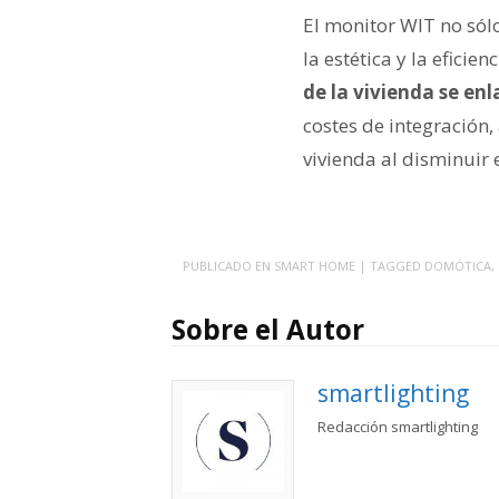
El monitor WIT no sól
la estética y la efici
de la vivienda se e
costes de integración,
vivienda al disminuir
PUBLICADO EN
SMART HOME
| TAGGED
DOMÓTICA
,
Sobre el Autor
smartlighting
Redacción smartlighting