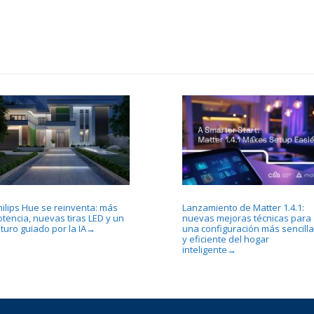
hilips Hue se reinventa: más
Lanzamiento de Matter 1.4.1:
otencia, nuevas tiras LED y un
nuevas mejoras técnicas para
turo guiado por la IA
una configuración más sencilla
→
y eficiente del hogar
inteligente
→