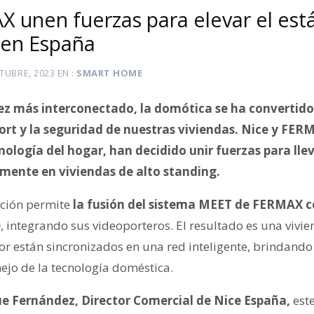
X unen fuerzas para elevar el est
en España
TUBRE, 2023
EN
SMART HOME
z más interconectado, la domótica se ha convertid
fort y la seguridad de nuestras viviendas. Nice y FER
cnología del hogar, han decidido unir fuerzas para ll
lmente en viviendas de alto standing.
ación permite
la fusión del sistema MEET de FERMAX co
e
, integrando sus videoporteros. El resultado es una vivie
ior están sincronizados en una red inteligente, brindand
jo de la tecnología doméstica.
ue Fernández, Director Comercial de Nice España,
este