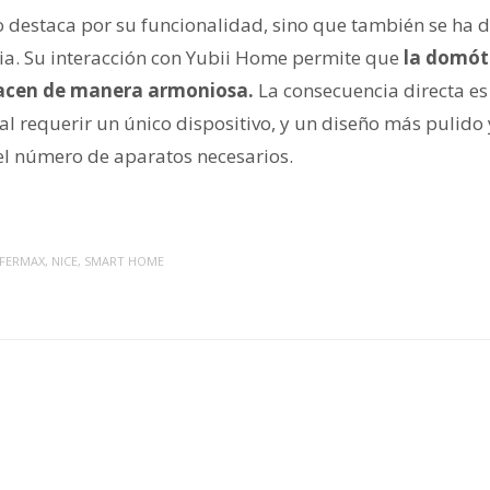
o destaca por su funcionalidad, sino que también se ha
encia. Su interacción con Yubii Home permite que
la domóti
nlacen de manera armoniosa.
La consecuencia directa es
 al requerir un único dispositivo, y un diseño más pulid
 el número de aparatos necesarios.
FERMAX
,
NICE
,
SMART HOME