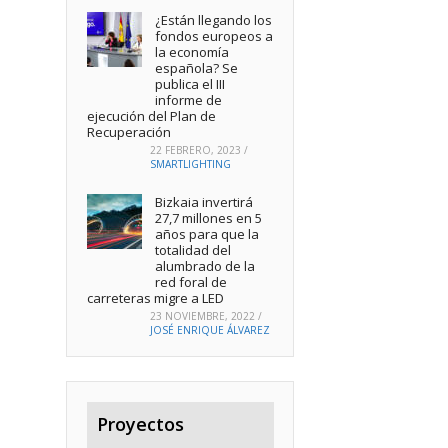
¿Están llegando los
fondos europeos a
la economía
española? Se
publica el III
informe de
ejecución del Plan de
Recuperación
22 FEBRERO, 2023
/
SMARTLIGHTING
Bizkaia invertirá
27,7 millones en 5
años para que la
totalidad del
alumbrado de la
red foral de
carreteras migre a LED
23 NOVIEMBRE, 2022
/
JOSÉ ENRIQUE ÁLVAREZ
Proyectos