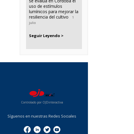
se evalúa en Córdoba el
uso de estímulos
lumínicos para mejorar la
resiliencia del cultivo
1
julio
Seguir Leyendo >
...
Controlado por OJDinteractiva
Síguenos en nuestras Redes Sociales