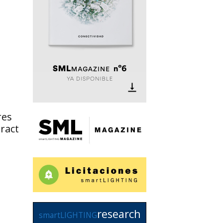
res
ract
research
smartLIGHTING