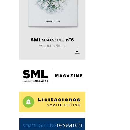
research
smartLIGHTING