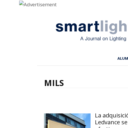
Menu
Skip to content
ALU
MILS
La adquisici
Ledvance se