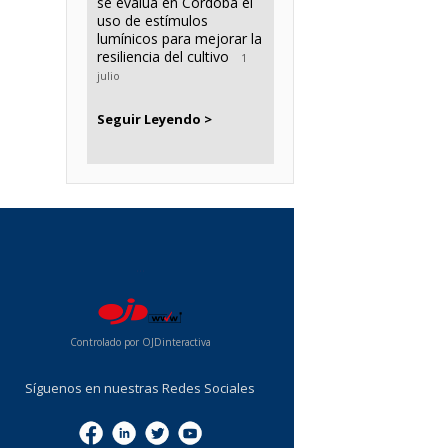
se evalúa en Córdoba el
uso de estímulos
lumínicos para mejorar la
resiliencia del cultivo
1
julio
Seguir Leyendo >
...
Controlado por OJDinteractiva
Síguenos en nuestras Redes Sociales