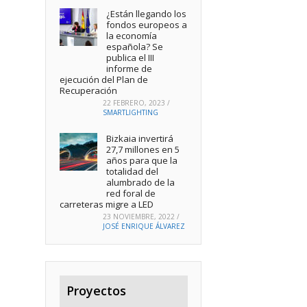
¿Están llegando los
fondos europeos a
la economía
española? Se
publica el III
informe de
ejecución del Plan de
Recuperación
22 FEBRERO, 2023
/
SMARTLIGHTING
Bizkaia invertirá
27,7 millones en 5
años para que la
totalidad del
alumbrado de la
red foral de
carreteras migre a LED
23 NOVIEMBRE, 2022
/
JOSÉ ENRIQUE ÁLVAREZ
Proyectos