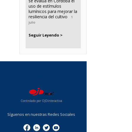
se evalúa en Córdoba el
uso de estímulos
lumínicos para mejorar la
resiliencia del cultivo
1
julio
Seguir Leyendo >
...
Controlado por OJDinteractiva
Síguenos en nuestras Redes Sociales