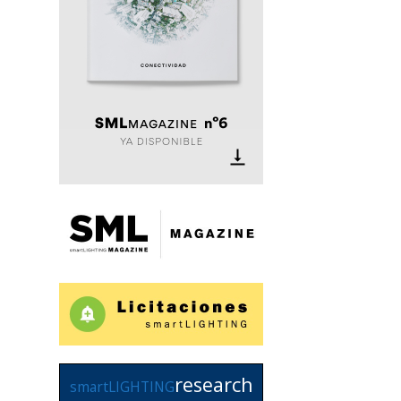
research
smartLIGHTING