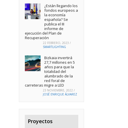
¿Están llegando los
fondos europeos a
la economía
española? Se
publica el III
informe de
ejecución del Plan de
Recuperación
22 FEBRERO, 2023
/
SMARTLIGHTING
Bizkaia invertirá
27,7 millones en 5
años para que la
totalidad del
alumbrado de la
red foral de
carreteras migre a LED
23 NOVIEMBRE, 2022
/
JOSÉ ENRIQUE ÁLVAREZ
Proyectos