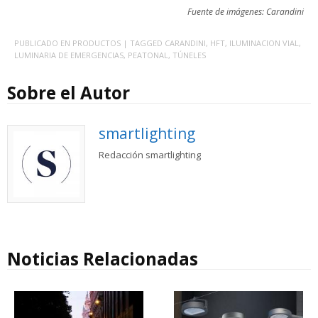
Fuente de imágenes: Carandini
PUBLICADO EN
PRODUCTOS
| TAGGED
CARANDINI
,
HFT
,
ILUMINACION VIAL
,
LUMINARIA DE EMERGENCIAS
,
PEATONAL
,
TÚNELES
Sobre el Autor
smartlighting
Redacción smartlighting
Noticias Relacionadas